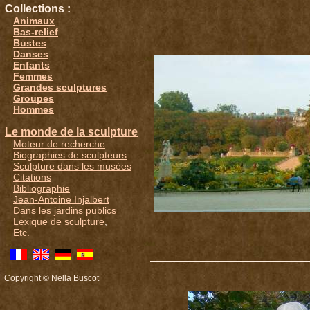
Collections :
Animaux
Bas-relief
Bustes
Danses
Enfants
Femmes
Grandes sculptures
Groupes
Hommes
Le monde de la sculpture
Moteur de recherche
Biographies de sculpteurs
Sculpture dans les musées
Citations
Bibliographie
Jean-Antoine Injalbert
Dans les jardins publics
Lexique de sculpture
,
Etc.
Copyright © Nella Buscot