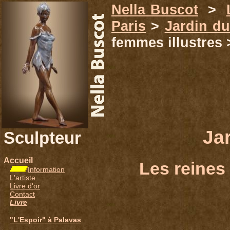
Nella Buscot
>
Paris
>
Jardin d
femmes illustres 
Ja
Sculpteur
Accueil
Les reines
Information
L'artiste
Livre d'or
Contact
Livre
"L'Espoir" à Palavas