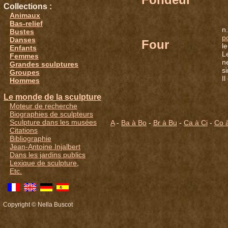
Collections :
Animaux
Bas-relief
n
Bustes
p
Danses
Four
l
Enfants
L
Femmes
n
Grandes sculptures
s
Groupes
Il
Hommes
Le monde de la sculpture
Moteur de recherche
Biographies de sculpteurs
Sculpture dans les musées
A
-
Ba à Bo
-
Br à Bu
-
Ca à Ci
-
Co 
Citations
Bibliographie
Jean-Antoine Injalbert
Dans les jardins publics
Lexique de sculpture
,
Etc.
Copyright © Nella Buscot