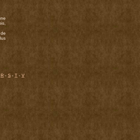
une
is,
 de
lus
-
R
-
S
-
T
-
V