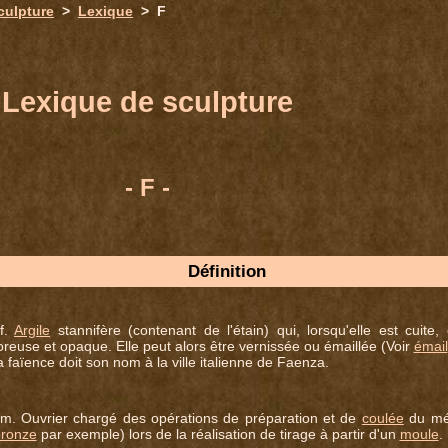
culpture
>
Lexique
> F
Lexique de sculpture
- F -
Définition
.f.
Argile
stannifère (contenant de l'étain) qui, lorsqu'elle est cuite, 
oreuse et opaque. Elle peut alors être vernissée ou émaillée (Voir
émail
 faïence doit son nom à la ville italienne de Faenza.
.m. Ouvrier chargé des opérations de préparation et de
coulée
du mé
ronze
par exemple) lors de la réalisation de tirage à partir d'un
moule
.