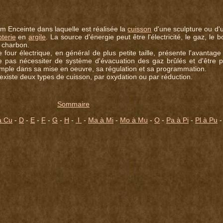
.m Enceinte dans laquelle est réalisée la
cuisson
d'une sculpture ou d'
oterie
en
argile
. La source d'énergie peut être l'électricité, le gaz, le bo
e charbon.
e four électrique, en général de plus petite taille, présente l'avantage
e pas nécessiter de système d'évacuation des gaz brûlés et d'être p
imple dans sa mise en oeuvre, sa régulation et sa programmation.
 existe deux types de cuisson, par oxydation ou par réduction.
Sommaire
à Cu
-
D
-
E
-
F
-
G
-
H
-
I
-
Ma à Mi
-
Mo à Mu
-
O
-
Pa à Pi
-
Pl à Pu