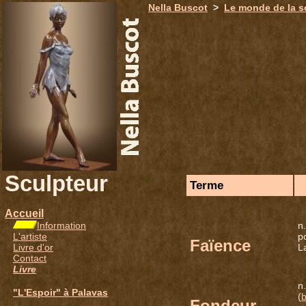
Nella Buscot
>
Le monde de la s
Sculpteur
Terme
Accueil
Information
n
L'artiste
p
Faïence
Livre d'or
La
Contact
Livre
n
"L'Espoir" à Palavas
(
b
Fondeur