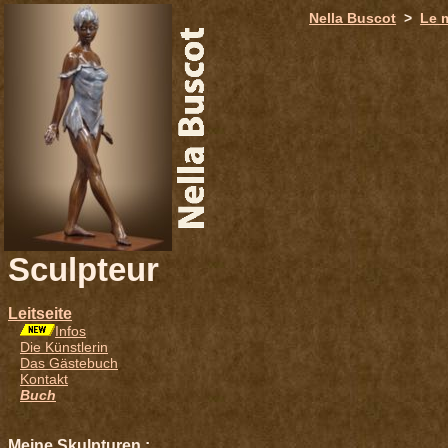
651
Nella Buscot
>
Le 
Sculpteur
Leitseite
Infos
Die Künstlerin
Das Gästebuch
Kontakt
Buch
Meine Skulpturen :