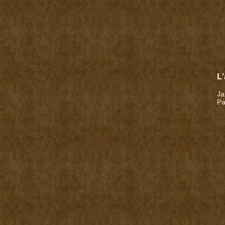
L
Ja
Pa