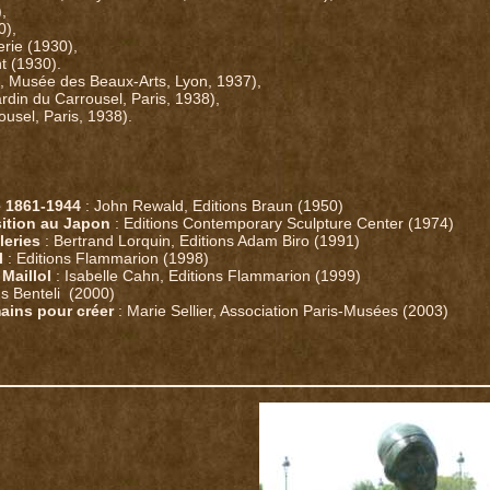
,
0),
erie (1930),
t (1930).
e, Musée des Beaux-Arts, Lyon, 1937),
rdin du Carrousel, Paris, 1938),
rousel, Paris, 1938).
de 1861-1944
: John Rewald, Editions Braun (1950)
sition au Japon
: Editions Contemporary Sculpture Center (1974)
leries
: Bertrand Lorquin, Editions Adam Biro (1991)
l
: Editions Flammarion (1998)
Maillol
: Isabelle Cahn, Editions Flammarion (1999)
ns Benteli (2000)
mains pour créer
: Marie Sellier, Association Paris-Musées (2003)