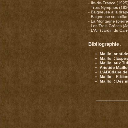
- Ile-de-France (1925)
- Trois Nymphes (193
- Baigneuse à la drap
- Baigneuse se coiffan
- La Montagne (pierr
- Les Trois Grâces (Ja
- L'Air (Jardin du Car
Bibliographie
:
Maillol aristi
Maillol : Expo
Maillol aux Tui
Aristide Maillo
L'ABCdaire de 
Maillol
: Editio
Maillol : Des 