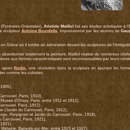
 (Pyrénées-Orientales),
Aristide Maillol
fait ses études artistiques à 
 le sculpteur
Antoine Bourdelle
. Impressionné par les œuvres de
Gau
 en Grèce où il tombe en admiration devant les sculptures de l'Antiquité 
s abandonner totalement la peinture, Maillol réalise de nombreux che
ptures aux formes caractéristiques sont reconnaissables par leurs ronde
e, après
Rodin
, une révolution dans la sculpture en épurant les form
tes comme les cubistes.
(1905),
arrousel, Paris, 1910),
(Musée d'Orsay, Paris, entre 1911 et 1912),
arrousel, Paris, 1912),
 (Jardin du Carrousel, Paris, 1912),
Loge, Perpignan et Jardin du Carrousel, Paris, 1918),
u Carrousel, Paris, 1921),
(1921),
 Métairie, Banyuls-sur-Mer, entre 1923 et 1927),