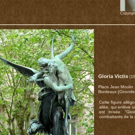
Copyrigh
Gloria Victis
(1
Place Jean Moulin
Bordeaux (Gironde
Cette figure allé
ailée, qui enlève 
est brisée. "Gl
combattants de la