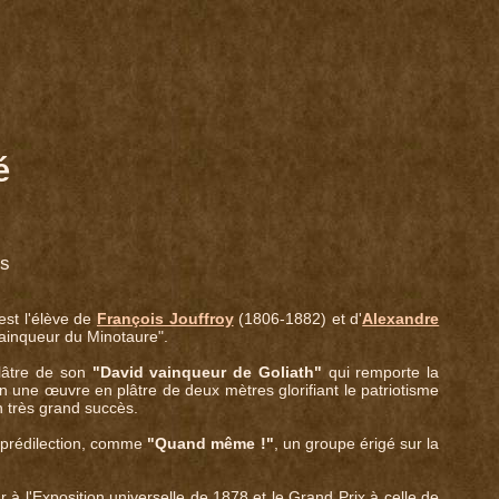
é
is
est l'élève de
François Jouffroy
(1806-1882) et d'
Alexandre
ainqueur du Minotaure".
lâtre de son
"David vainqueur de Goliath"
qui remporte la
n une œuvre en plâtre de deux mètres glorifiant le patriotisme
n très grand succès.
 prédilection, comme
"Quand même !"
, un groupe érigé sur la
à l'Exposition universelle de 1878 et le Grand Prix à celle de