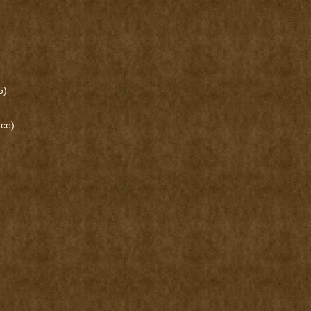
5)
nce)