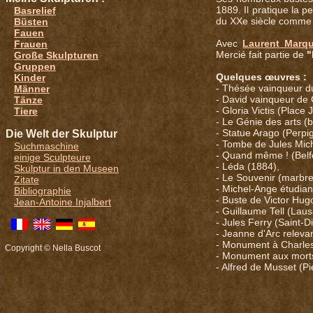
1889. Il pratique la 
Basrelief
du XXe siècle comm
Büsten
Fauen
Avec
Laurent Marq
Frauen
Mercié fait partie de
"
Große Skulpturen
Gruppen
Quelques œuvres :
Kinder
- Thésée vainqueur d
Männer
- David vainqueur de 
Tänze
- Gloria Victis (Place
Tiere
- Le Génie des arts (ba
- Statue Arago (Perpi
Die Welt der Skulptur
- Tombe de Jules Mich
Suchmaschine
- Quand même ! (Belfo
einige Sculpteure
- Léda (1884),
Skulptur in den Museen
- Le Souvenir (marbr
Zitate
- Michel-Ange étudian
Bibliographie
- Buste de Victor Hug
Jean-Antoine Injalbert
- Guillaume Tell (Lau
- Jules Ferry (Saint-
- Jeanne d'Arc releva
- Monument à Charles
Copyright © Nella Buscot
- Monument aux morts
- Alfred de Musset (P