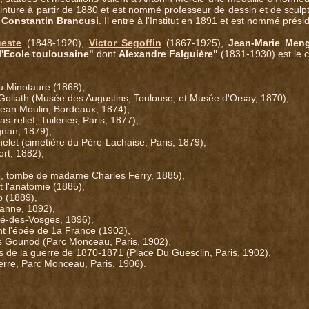
peinture à partir de 1880 et est nommé professeur de dessin et de sculp
e
Constantin Brancusi
. Il entre à l'Institut en 1891 et est nommé prési
ueste
(1848-1920),
Victor Segoffin
(1867-1925),
Jean-Marie Men
l'Ecole toulousaine"
dont
Alexandre Falguière"
(1831-1930) est le ch
u Minotaure (1868),
Goliath (Musée des Augustins, Toulouse, et Musée d'Orsay, 1870),
 Jean Moulin, Bordeaux, 1874),
s-relief, Tuileries, Paris, 1877),
gnan, 1879),
elet (cimetière du Père-Lachaise, Paris, 1879),
rt, 1882),
e, tombe de madame Charles Ferry, 1885),
t l'anatomie (1885),
o (1889),
sanne, 1892),
Dié-des-Vosges, 1896),
nt l'épée de 1a France (1902),
 Gounod (Parc Monceau, Paris, 1902),
 de la guerre de 1870-1871 (Place Du Guesclin, Paris, 1902),
ierre, Parc Monceau, Paris, 1906).