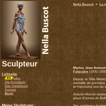
651
Nella Buscot
>
Le 
Sculpteur
Marius Jean Antoni
Falguière
(1831-1900)
Leitseite
Infos
Depuis la Villa Médi
Die Künstlerin
médaille de première 
Das Gästebuch
et l'héroïsme lors du
Kontakt
Buch
Antonin Mercié réali
place d'armes de Belf
Meine Skulpturen :
Ses nombreux bustes, 