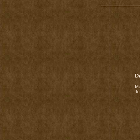
D
Mu
To