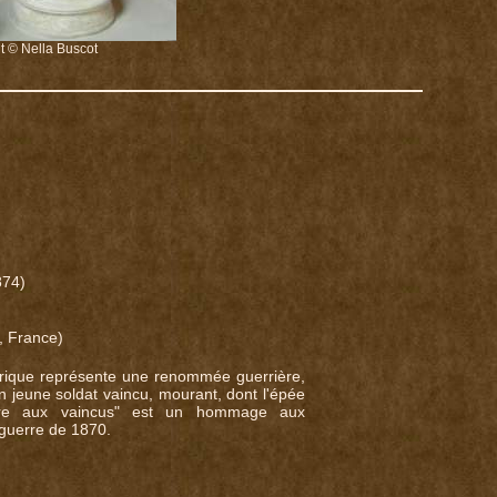
t © Nella Buscot
874)
, France)
gorique représente une renommée guerrière,
un jeune soldat vaincu, mourant, dont l'épée
oire aux vaincus" est un hommage aux
 guerre de 1870.