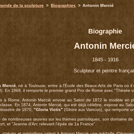
monde de la sculpture
>
Biographies
> Antonin Mercié
Biographie
Antonin Merci
1845 - 1916
Sculpteur et peintre frança
n Mercié
, né à Toulouse, entre à l'École des Beaux-Arts de Paris où il 
. En 1868, il remporte le premier grand Prix de Rome avec "Thésée v
cis à Rome, Antonin Mercié envoie au Salon de 1872 le modèle en p
classe. En 1874, Antonin Mercié, qui est déjà célèbre, expose au Salo
 désastre de 1870,
"Gloria Victis"
(Gloire aux Vaincus), qui remporte u
se de nombreuses œuvres sur les thèmes patriotiques, son domaine de
ort, et "Jeanne d'Arc relevant l'épée de 1a France".
statues et médaillons valent à Antonin Mercié une médaille d'Honneur 