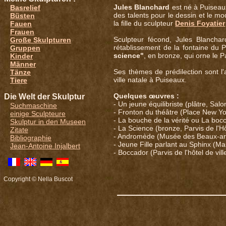
Jules Blanchard
est né à Puiseaux
Basrelief
des talents pour le dessin et le mo
Büsten
la fille du sculpteur
Denis Foyatier
Fauen
Frauen
Sculpteur fécond, Jules Blanchar
Große Skulpturen
rétablissement de la fontaine du P
Gruppen
science"
, en bronze, qui orne le Pa
Kinder
Männer
Ses thèmes de prédilection sont l
Tänze
ville natale à Puiseaux.
Tiere
Quelques œuvres :
Die Welt der Skulptur
- Un jeune équilibriste (plâtre, Sal
Suchmaschine
- Fronton du théâtre (Place New Y
einige Sculpteure
- La bouche de la vérité ou La boc
Skulptur in den Museen
- La Science (bronze, Parvis de l'Hô
Zitate
- Andromède (Musée des Beaux-art
Bibliographie
- Jeune Fille parlant au Sphinx (Ma
Jean-Antoine Injalbert
- Boccador (Parvis de l'hôtel de ville
Copyright © Nella Buscot