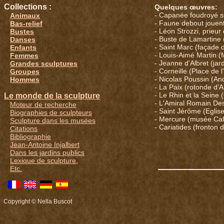
Collections :
Quelques œuvres:
- Capanée foudroyé s
Animaux
- Faune debout jouen
Bas-relief
- Léon Strozzi, prieur
Bustes
- Buste de Lamartine 
Danses
- Saint Marc (façade d
Enfants
- Louis-Aimé Martin 
Femmes
- Jeanne d'Albret (ja
Grandes sculptures
- Corneille (Place de 
Groupes
- Nicolas Poussin (An
Hommes
- La Paix (rotonde d’A
- Le Rhin et la Seine 
Le monde de la sculpture
- L'Amiral Romain Des
Moteur de recherche
- Saint Jérôme (Eglise
Biographies de sculpteurs
- Mercure (musée Cal
Sculpture dans les musées
- Cariatides (fronton 
Citations
Bibliographie
Jean-Antoine Injalbert
Dans les jardins publics
Lexique de sculpture
,
Etc.
Copyright © Nella Buscot