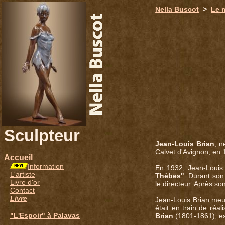
651
Nella Buscot
>
Le 
Sculpteur
Jean-Louis Brian
, n
Calvet d'Avignon, en 1
Accueil
Information
En 1932, Jean-Louis
L'artiste
Thèbes"
. Durant son
Livre d'or
le directeur. Après s
Contact
Livre
Jean-Louis Brian meur
était en train de réa
"L'Espoir" à Palavas
Brian
(1801-1861), es