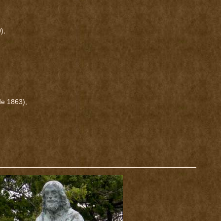
),
de 1863),