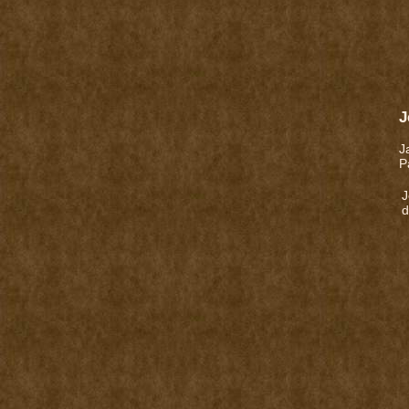
J
J
P
J
d