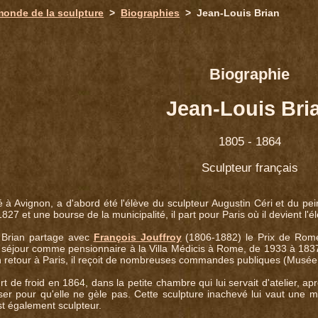
monde de la sculpture
>
Biographies
> Jean-Louis Brian
Biographie
Jean-Louis Bri
1805 - 1864
Sculpteur français
é à Avignon, a d'abord été l'élève du sculpteur Augustin Céri et du p
827 et une bourse de la municipalité, il part pour Paris où il devient l'
 Brian partage avec
François Jouffroy
(1806-1882) le Prix de Rome
 séjour comme pensionnaire à la Villa Médicis à Rome, de 1933 à 1837,
on retour à Paris, il reçoit de nombreuses commandes publiques (Musé
t de froid en 1864, dans la petite chambre qui lui servait d'atelier, a
liser pour qu'elle ne gèle pas. Cette sculpture inachevé lui vaut une
t également sculpteur.