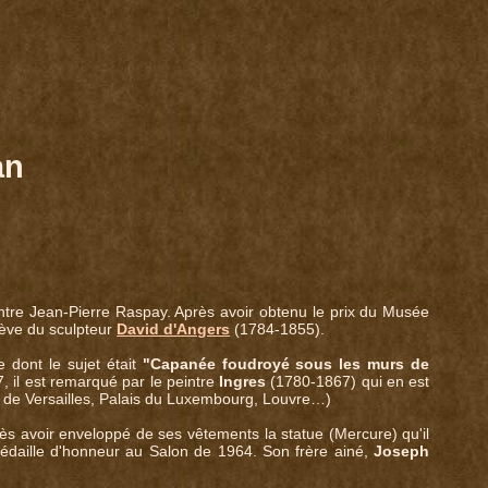
an
eintre Jean-Pierre Raspay. Après avoir obtenu le prix du Musée
élève du sculpteur
David d'Angers
(1784-1855).
 dont le sujet était
"Capanée foudroyé sous les murs de
 il est remarqué par le peintre
Ingres
(1780-1867) qui en est
e de Versailles, Palais du Luxembourg, Louvre…)
près avoir enveloppé de ses vêtements la statue (Mercure) qu'il
 médaille d'honneur au Salon de 1964. Son frère ainé,
Joseph