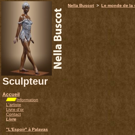
651
Nella Buscot
>
Le monde de la 
Sculpteur
Accueil
Information
L'artiste
Livre d'or
Contact
Livre
"L'Espoir" à Palavas