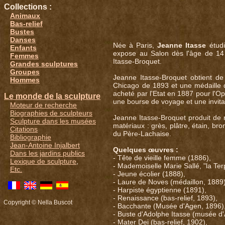
Collections :
Animaux
Bas-relief
Bustes
Danses
Née à Paris,
Jeanne Itasse
étudi
Enfants
expose au Salon dès l'âge de 14
Femmes
Itasse-Broquet.
Grandes sculptures
Groupes
Jeanne Itasse-Broquet obtient de
Hommes
Chicago de 1893 et une médaille d
acheté par l'Etat en 1887 pour l'Op
Le monde de la sculpture
une bourse de voyage et une invitat
Moteur de recherche
Biographies de sculpteurs
Jeanne Itasse-Broquet produit de n
Sculpture dans les musées
matériaux : grès, plâtre, étain, b
Citations
du Père-Lachaise.
Bibliographie
Jean-Antoine Injalbert
Quelques œuvres :
Dans les jardins publics
- Tête de vieille femme (1886),
Lexique de sculpture
,
- Mademoiselle Marie Sallé, "la Ter
Etc.
- Jeune écolier (1888),
- Laure de Noves (médaillon, 1889)
- Harpiste égyptienne (1891),
- Renaissance (bas-relief, 1893),
Copyright © Nella Buscot
- Bacchante (Musée d'Agen, 1896)
- Buste d'Adolphe Itasse (musée d
- Mater Dei (bas-relief, 1902),