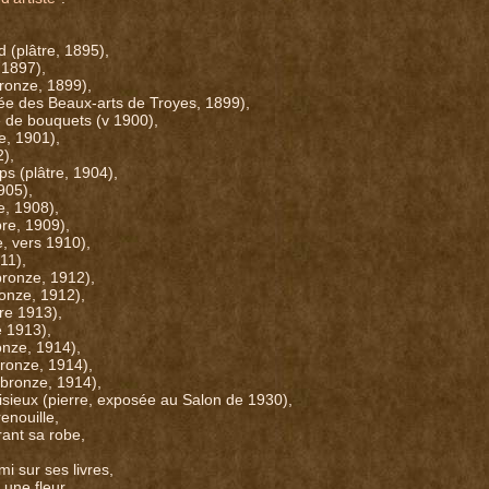
d (plâtre, 1895),
 1897),
bronze, 1899),
usée des Beaux-arts de Troyes, 1899),
 de bouquets (v 1900),
re, 1901),
2),
ps (plâtre, 1904),
905),
re, 1908),
re, 1909),
, vers 1910),
11),
bronze, 1912),
onze, 1912),
re 1913),
e 1913),
ronze, 1914),
ronze, 1914),
(bronze, 1914),
isieux (pierre, exposée au Salon de 1930),
enouille,
rant sa robe,
i sur ses livres,
 une fleur,