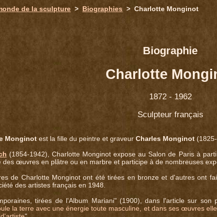
monde de la sculpture
>
Biographies
> Charlotte Monginot
Biographie
Charlotte Mongi
1872 - 1962
Sculpteur français
te Monginot
est la fille du peintre et graveur
Charles Monginot
(1825-1
ch
(1854-1942), Charlotte Monginot expose au Salon de Paris à parti
se des œuvres en plâtre ou en marbre et participe à de nombreuses expo
de Charlotte Monginot ont été tirées en bronze et d'autres ont fait 
iété des artistes français en 1948.
oraines, tirées de l'Album Mariani" (1900), dans l'article sur son pè
ule la terre avec une énergie toute masculine, et dans ses œuvres elle s
d'artiste
".