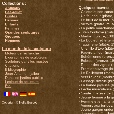
Collections :
Quelques œuvres :
Animaux
- Colette et son canar
Bas-relief
- Un faucheur (plâtre,
Bustes
- Le bruit de la mer (
Danses
- Victoire (plâtre, m
Enfants
- La petite marchande
Femmes
- Titan foudroyé (plât
Grandes sculptures
- Martyr ! (plâtre, 190
Groupes
- La Douleur et le tem
Hommes
- Taquinerie (plâtre, 1
- Une fille d'Eve (plât
Le monde de la sculpture
- Pauvre amour (marb
Moteur de recherche
- Bohémienne (bronze
Biographies de sculpteurs
- Eclosion (bronze, 19
Sculpture dans les musées
- Retour des vignes (
Citations
- Premier ouvrage (br
Bibliographie
- Le Ralliement (marb
Jean-Antoine Injalbert
- Vers l'avenir (marbr
Dans les jardins publics
- Passage difficile (b
Lexique de sculpture
,
- La bande joyeuse (b
Etc.
- Pêche miraculeuse 
- Sainte Thérèse de L
- Jeune femme à la gr
- Femme et enfants ti
Copyright © Nella Buscot
- Amours aux tortues,
- Jeune garçon endorm
- Japonaise effeuillant