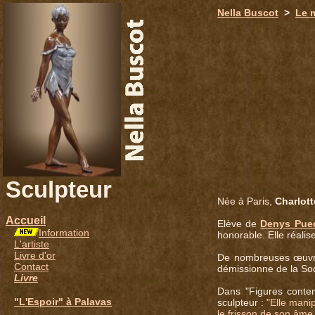
651
Nella Buscot
>
Le 
Sculpteur
Née à Paris,
Charlot
Accueil
Elève de
Denys Pue
Information
honorable. Elle réali
L'artiste
Livre d'or
De nombreuses œuvres 
Contact
démissionne de la Soc
Livre
Dans "Figures contemp
"L'Espoir" à Palavas
sculpteur :
"Elle manip
le frisson de son âme 