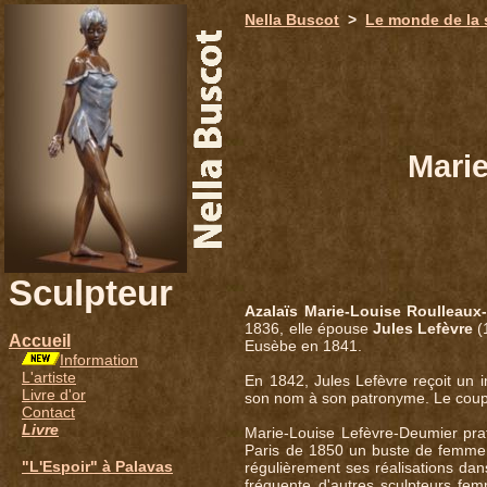
651
Nella Buscot
>
Le monde de la 
Mari
Sculpteur
Azalaïs Marie-Louise Roulleau
1836, elle épouse
Jules Lefèvre
(1
Accueil
Eusèbe en 1841.
Information
L'artiste
En 1842, Jules Lefèvre reçoit un 
Livre d'or
son nom à son patronyme. Le couple
Contact
Livre
Marie-Louise Lefèvre-Deumier pra
Paris de 1850 un buste de femme e
"L'Espoir" à Palavas
régulièrement ses réalisations dans
fréquente d'autres sculpteurs 