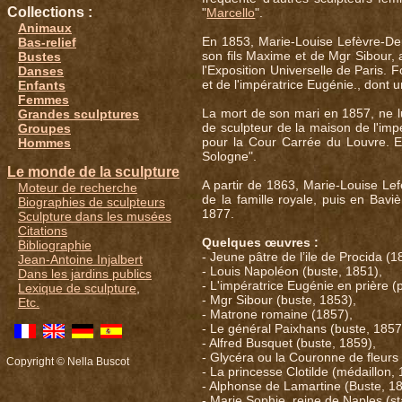
Collections :
"
Marcello
".
Animaux
En 1853, Marie-Louise Lefèvre-Deu
Bas-relief
son fils Maxime et de Mgr Sibour, 
Bustes
l'Exposition Universelle de Paris. 
Danses
et de l'impératrice Eugénie., dont 
Enfants
Femmes
La mort de son mari en 1857, ne lui
Grandes sculptures
de sculpteur de la maison de l'im
Groupes
pour la Cour Carrée du Louvre. E
Hommes
Sologne".
Le monde de la sculpture
A partir de 1863, Marie-Louise L
Moteur de recherche
de la famille royale, puis en Bavi
Biographies de sculpteurs
1877.
Sculpture dans les musées
Citations
Quelques œuvres :
Bibliographie
- Jeune pâtre de l’ile de Procida (1
Jean-Antoine Injalbert
- Louis Napoléon (buste, 1851),
Dans les jardins publics
- L'impératrice Eugénie en prière (p
Lexique de sculpture
,
- Mgr Sibour (buste, 1853),
Etc.
- Matrone romaine (1857),
- Le général Paixhans (buste, 1857
- Alfred Busquet (buste, 1859),
- Glycéra ou la Couronne de fleurs
Copyright © Nella Buscot
- La princesse Clotilde (médaillon,
- Alphonse de Lamartine (Buste, 1
- Marie Sophie, reine de Naples (st