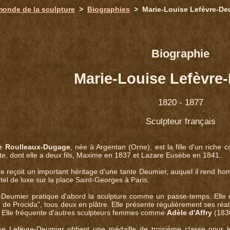
monde de la sculpture
>
Biographies
> Marie-Louise Lefèvre-De
Biographie
Marie-Louise Lefèvre
1820 - 1877
Sculpteur français
se Roulleaux-Dugage
, née à Argentan (Orne), est la fille d'un riche 
ète, dont elle a deux fils, Maxime en 1837 et Lazare Eusèbe en 1841.
re reçoit un important héritage d'une tante Deumier, auquel il rend
tel de luxe sur la place Saint-Georges à Paris.
-Deumier pratique d'abord la sculpture comme un passe-temps. Ell
e de Procida", tous deux en plâtre. Elle présente régulièrement ses réal
s. Elle fréquente d'autres sculpteurs femmes comme
Adèle d'Affry
(183
se Lefèvre-Deumier obtient une médaille de troisième classe pour 