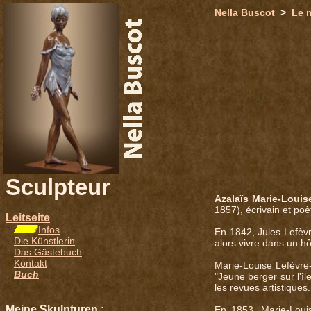
651
Nella Buscot
>
Le 
Sculpteur
Azalaïs Marie-Loui
1857), écrivain et po
Leitseite
Infos
En 1842, Jules Lefèv
Die Künstlerin
alors vivre dans un hô
Das Gästebuch
Kontakt
Marie-Louise Lefèvre
Buch
"Jeune berger sur l'îl
les revues artistique
Meine Skulpturen :
En 1853, Marie-Loui