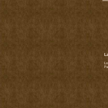
L
Lo
Pa