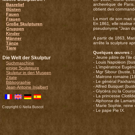
archevêque de Paris. 
Basrelief
obtient des commandes
Büsten
Fauen
La mort de son mari en
Frauen
En 1861, elle réalis
Große Skulpturen
pseudonyme "Jean de
Gruppen
Kinder
A partir de 1863, Mar
Männer
arrête la sculpture ap
Tänze
Tiere
Quelques œuvres :
- Jeune pâtre de l’ile
Die Welt der Skulptur
- Louis Napoléon (bus
Suchmaschine
- L'impératrice Eugéni
einige Sculpteure
- Mgr Sibour (buste, 
Skulptur in den Museen
- Matrone romaine (1
Zitate
- Le général Paixhans
Bibliographie
- Alfred Busquet (bust
Jean-Antoine Injalbert
- Glycéra ou la Couro
- La princesse Clotild
- Alphonse de Lamarti
- Marie Sophie, reine 
Copyright © Nella Buscot
- Le pape Pie IX.