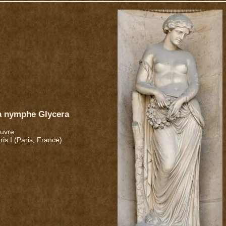
a nymphe Glycera
uvre
ris I (Paris, France)