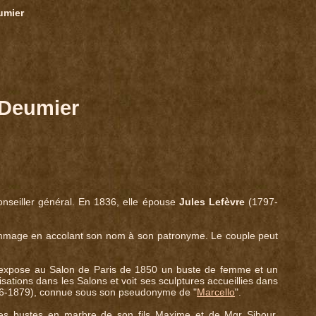
umier
-Deumier
conseiller général. En 1836, elle épouse
Jules Lefèvre
(1797-
 hommage en accolant son nom à son patronyme. Le couple peut
e expose au Salon de Paris de 1850 un buste de femme et un
isations dans les Salons et voit ses sculptures accueillies dans
6-1879), connue sous son pseudonyme de "
Marcello
".
les bustes en marbre de son fils Maxime et de Mgr Sibour,