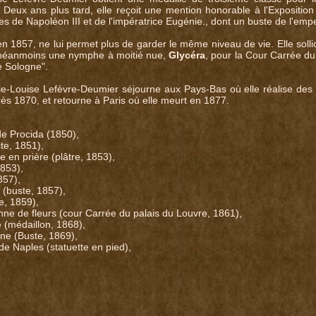
Deux ans plus tard, elle reçoit une mention honorable à l'Exposition 
 de Napoléon III et de l'impératrice Eugénie., dont un buste de l'emper
 1857, ne lui permet plus de garder le même niveau de vie. Elle sollicit
e néanmoins une nymphe à moitié nue,
Glycéra
, pour la Cour Carrée du
 Sologne".
ie-Louise Lefèvre-Deumier séjourne aux Pays-Bas où elle réalise des 
rès 1870, et retourne à Paris où elle meurt en 1877.
 de Procida (1850),
te, 1851),
e en prière (plâtre, 1853),
1853),
857),
 (buste, 1857),
e, 1859),
nne de fleurs (cour Carrée du palais du Louvre, 1861),
e (médaillon, 1868),
ne (Buste, 1869),
de Naples (statuette en pied),