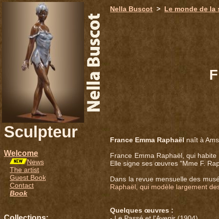
651
Nella Buscot
>
Le monde de la 
F
Sculpteur
France Emma Raphaël
naît à Amst
Welcome
France Emma Raphaël, qui habite a
News
Elle signe ses œuvres "Mme F. Rap
The artist
Guest Book
Dans la revue mensuelle des musées
Contact
Raphaël, qui modèle largement des b
Book
Quelques œuvres :
Collections:
- Le Passé et l'Avenir (1904),