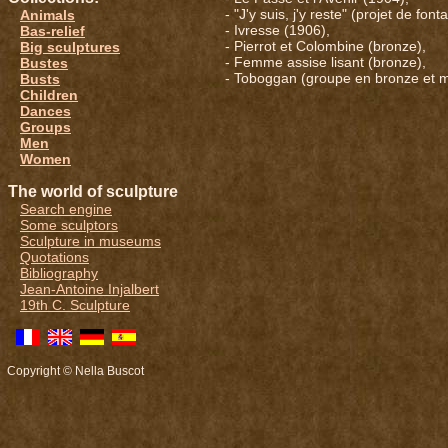
- "J'y suis, j'y reste" (projet de fon
Animals
- Ivresse (1906),
Bas-relief
- Pierrot et Colombine (bronze),
Big sculptures
- Femme assise lisant (bronze),
Bustes
- Toboggan (groupe en bronze et m
Busts
Children
Dances
Groups
Men
Women
The world of sculpture
Search engine
Some sculptors
Sculpture in museums
Quotations
Bibliography
Jean-Antoine Injalbert
19th C. Sculpture
Copyright © Nella Buscot