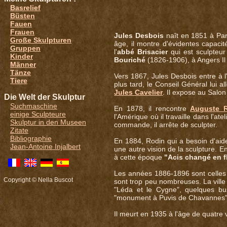
Basrelief
Büsten
Fauen
Frauen
Jules Desbois
naît en 1851 à Par
Große Skulpturen
âge, il montre d'évidentes capacit
Gruppen
l'
abbé Brisacier
qui est sculpteur 
Kinder
Bouriché
(1826-1906), à Angers Il 
Männer
Tänze
Vers 1867, Jules Desbois entre à
Tiere
plus tard, le Conseil Général lui 
Jules Cavelier
. Il expose au Salo
Die Welt der Skulptur
Suchmaschine
En 1878, il rencontre
Auguste 
einige Sculpteure
l'Amérique où il travaille dans l'ate
Skulptur in den Museen
commande, il arrête de sculpter.
Zitate
Bibliographie
En 1884, Rodin qui a besoin d'aide
Jean-Antoine Injalbert
une autre vision de la sculpture. 
à cette époque
"Acis changé en f
Les années 1886-1896 sont celles 
Copyright © Nella Buscot
sont trop peu nombreuses. La ville 
"Léda et le Cygne", quelques b
"monument à Puvis de Chavanne
Il meurt en 1935 à l'âge de quatre 