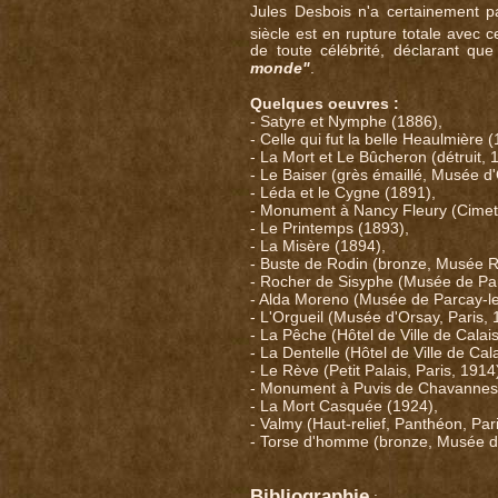
Jules Desbois n'a certainement p
siècle est en rupture totale avec c
de toute célébrité, déclarant qu
monde"
.
Quelques oeuvres :
- Satyre et Nymphe (1886),
- Celle qui fut la belle Heaulmière 
- La Mort et Le Bûcheron (détruit, 
- Le Baiser (grès émaillé, Musée d'
- Léda et le Cygne (1891),
- Monument à Nancy Fleury (Cimeti
- Le Printemps (1893),
- La Misère (1894),
- Buste de Rodin (bronze, Musée Ro
- Rocher de Sisyphe (Musée de Par
- Alda Moreno (Musée de Parcay-le
- L'Orgueil (Musée d'Orsay, Paris, 
- La Pêche (Hôtel de Ville de Calai
- La Dentelle (Hôtel de Ville de Cal
- Le Rève (Petit Palais, Paris, 1914
- Monument à Puvis de Chavannes (
- La Mort Casquée (1924),
- Valmy (Haut-relief, Panthéon, Par
- Torse d'homme (bronze, Musée d'
Bibliographie
: