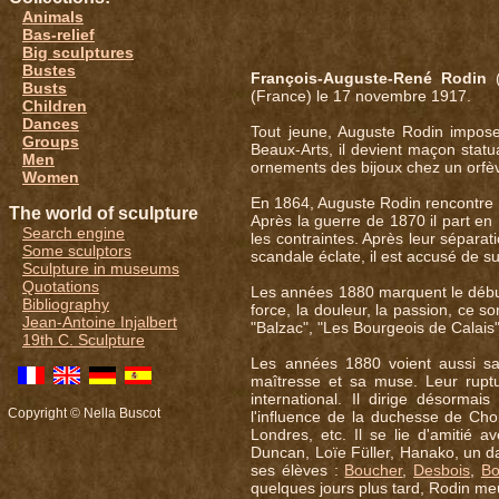
Animals
Bas-relief
Big sculptures
Bustes
François-Auguste-René Rodin
(
Busts
(France) le 17 novembre 1917.
Children
Dances
Tout jeune, Auguste Rodin impose 
Groups
Beaux-Arts, il devient maçon statua
Men
ornements des bijoux chez un orfèvr
Women
En 1864, Auguste Rodin rencontre
The world of sculpture
Après la guerre de 1870 il part en 
Search engine
les contraintes. Après leur séparat
Some sculptors
scandale éclate, il est accusé de 
Sculpture in museums
Quotations
Les années 1880 marquent le début d
Bibliography
force, la douleur, la passion, ce so
Jean-Antoine Injalbert
"Balzac", "Les Bourgeois de Calais"
19th C. Sculpture
Les années 1880 voient aussi s
maîtresse et sa muse. Leur ruptu
international. Il dirige désormais
Copyright © Nella Buscot
l'influence de la duchesse de Cho
Londres, etc. Il se lie d'amitié
Duncan, Loïe Füller, Hanako, un dan
ses élèves :
Boucher
,
Desbois
,
Bo
quelques jours plus tard, Rodin m