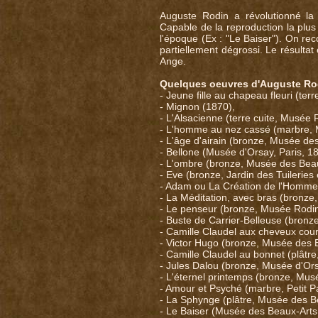
Auguste Rodin a révolutionné la 
Capable de la reproduction la plus f
l'époque (Ex : "Le Baiser"). On r
partiellement dégrossi. Le résultat
Ange.
Quelques oeuvres d'Auguste Ro
- Jeune fille au chapeau fleuri (ter
- Mignon (1870),
- L'Alsacienne (terre cuite, Musée 
- L'homme au nez cassé (marbre, 
- L'âge d'airain (bronze, Musée de
- Bellone (Musée d'Orsay, Paris, 1
- L'ombre (bronze, Musée des Beaux
- Eve (bronze, Jardin des Tuileries
- Adam ou La Création de l'Homme (
- La Méditation, avec bras (bronze, 
- Le penseur (bronze, Musée Rodin
- Buste de Carrier-Belleuse (bronz
- Camille Claudel aux cheveux cour
- Victor Hugo (bronze, Musée des 
- Camille Claudel au bonnet (plâtr
- Jules Dalou (bronze, Musée d'Ors
- L'éternel printemps (bronze, Mus
- Amour et Psyché (marbre, Petit Pa
- La Sphynge (plâtre, Musée des B
- Le Baiser (Musée des Beaux-Arts 