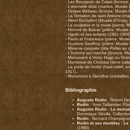
- Les Bourgeois de Calais (bronze, 
- L'éternelle idole (marbre, Musée 
- Octave Mirbeau (bronze, Musée R
- La Tentation de saint Antoine (m
- Henri Rochefort (Musée d'Orsay, 
- Le sculpteur et la muse (pierre, 
- Honoré de Balzac (plâtre, Musée 
- Ugolin et ses enfants (1901-1904
- Paolo et Francesca (pierre, Musé
- Gustave Geoffroy (plâtre, Musée 
- Minerve casquée (dite Pallas au
- L'homme qui marche (bronze, Mus
- Monument à Victor Hugo ou Victo
- Duchesse de Choiseul (terre cuit
- La porte de l'enfer (haut-relief,
1917),
- Monument à Stendhal (médaillon,
Bibliographie
:
Auguste Rodin
: Robert De
Rodin
: Yvon Taillandier, F
Auguste Rodin - Le monum
Dominique Viéville, Collect
Rodin
: Bernard Champigneu
Rodin et ses modèles : Le 
(1990)