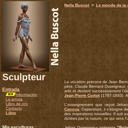
651
Nella Buscot
>
Le monde de la 
Sculpteur
La vocation précoce de Jean Bern
père, Claude Bernard Duseigneur, 
Entrada
arts et devient successivement l'é
Informaciòn
Jean-Pierre Cortot
(1787-1843). A 1
La artista
Libro de oro
L'enseignement que reçoit Jehan
Contacto
Canova
. Cependant, il s'éloigne 
Libro
des inspirations nouvelles. Il suit 
dictées par la nature, ce qui sera 
Mis esculturas :
Jehan Duseigneur présente
"Rola