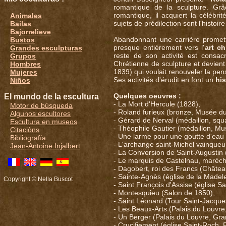
romantique de la sculpture. Grâ
romantique, il acquiert la célébrité
Animales
sujets de prédilection sont l'histoi
Bailas
Bajorrelieve
Abandonnant une carrière promet
Bustos
presque entièrement vers l'
art ch
Grandes esculpturas
reste de son activité est consac
Grupos
Chrétienne de sculpture et devien
Hombres
1839) qui voulait renouveler la pens
Mujeres
Ses activités d'érudit en font un
his
Niños
Quelques oeuvres :
El mundo de la escultura
- La Mort d'Hercule (1828),
Motor de búsqueda
- Roland furieux (bronze, Musée du
Algunos escultores
- Gérard de Nerval (médaillon, squ
Escultura en museos
- Théophile Gautier (médaillon, Mu
Citaciòns
- Une larme pour une goutte d'eau 
Bibliografía
- L'archange saint-Michel vainqueu
Jean-Antoine Injalbert
- La Conversion de Saint-Augustin 
- Le marquis de Castelnau, maréch
- Dagobert, roi des Francs (Châtea
- Sainte-Agnès (église de la Madele
Copyright © Nella Buscot
- Saint François d'Assise (église Sa
- Montesquieu (Salon de 1850),
- Saint Léonard (Tour Saint-Jacques
- Les Beaux-Arts (Palais du Louvre,
- Un Berger (Palais du Louvre, Gra
- Crucifiement (église Saint-Roch, 