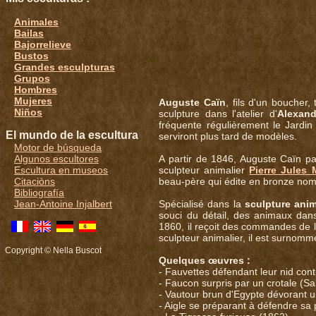
Animales
Bailas
Bajorrelieve
Bustos
Grandes esculpturas
Grupos
Hombres
Mujeres
Auguste Caïn
, fils d'un boucher,
Niños
sculpture dans l'atelier d'
Alexand
fréquente régulièrement le Jardin 
El mundo de la escultura
serviront plus tard de modèles.
Motor de búsqueda
A partir de 1846, Auguste Caïn pa
Algunos escultores
sculpteur animalier
Pierre Jules
Escultura en museos
beau-père qui édite en bronze nom
Citaciòns
Bibliografía
Spécialisé dans la
sculpture anim
Jean-Antoine Injalbert
souci du détail, des animaux dan
1860, il reçoit des commandes de
sculpteur animalier, il est surnommé
Copyright © Nella Buscot
Quelques œuvres :
- Fauvettes défendant leur nid cont
- Faucon surpris par un crotale (S
- Vautour brun d'Egypte dévorant u
- Aigle se préparant à défendre sa 