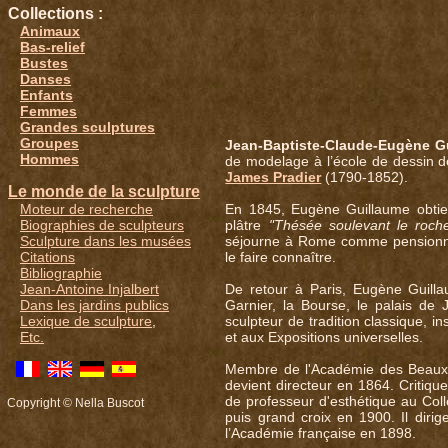
Collections :
Animaux
Bas-relief
Bustes
Danses
Enfants
Femmes
Grandes sculptures
Groupes
Jean-Baptiste-Claude-Eugène G
Hommes
de modelage à l’école de dessin de 
James Pradier
(1790-1852).
Le monde de la sculpture
En 1845, Eugène Guillaume obtie
Moteur de recherche
plâtre
"Thésée soulevant le roch
Biographies de sculpteurs
séjourne à Rome comme pensionnair
Sculpture dans les musées
le faire connaître.
Citations
Bibliographie
De retour à Paris, Eugène Guill
Jean-Antoine Injalbert
Garnier, la Bourse, le palais de J
Dans les jardins publics
sculpteur de tradition classique, in
Lexique de sculpture
,
et aux Expositions universelles.
Etc.
Membre de l'Académie des Beaux-A
devient directeur en 1864. Critiq
de professeur d'esthétique au Col
Copyright © Nella Buscot
puis grand croix en 1900. Il dir
l’Académie française en 1898.