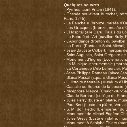
Quelques oeuvres :
- Pyrrhus tuant Priam (1841),
- Thésée soulevant le rocher, ret
Paris, 1845),
- Le Faucheur (bronze, musée d'Or
- Les Gracques (bronze, musée d'O
- L’Hospital (aile Daru, Palais du L
- La Beauté et l’Art (pavillon Sully,
- L’Abondance (fronton du pavillon 
- La Force (Fontaine Saint-Michel, 
- Jean-Baptiste Colbert, marquis d
- Saint Augustin, Saint Grégoire de 
- Monument d'Ingres (Ecole nationa
- La Musique instrumentale (marbre
- La Céramique (Aile Lemercier, Pa
- Jean-Philippe Rameau (place Jea
- Blaise Pascal (square Blaise Pas
- L'Histoire naturelle (Muséum d'His
- Castalie ou Source de la poésie 
- Nicéphore Niepce (Chalon-sur-Sa
- Claude Bernard (collège de Franc
- Jules Ferry (buste en plâtre, mus
- Paul Bert (buste en plâtre, Versail
- S. M. don Pedro II, empereur du 
- Monument de Michel-Eugène Chevr
- Jules Grévy (buste en plâtre, mus
- Monument à Adolphe Thiers (monu