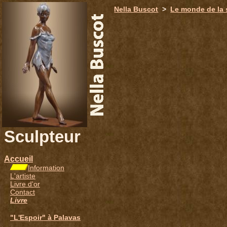
651
Nella Buscot
>
Le monde de la 
Sculpteur
Accueil
Information
L'artiste
Livre d'or
Contact
Livre
"L'Espoir" à Palavas