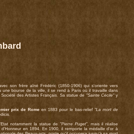
mbard
 avec son frère aîné Frédéric (1850-1906) qui s'oriente vers
ne bourse de la ville, il se rend à Paris où il travaille dans
a Société des Artistes Français. Sa statue de
"Sainte Cécile"
y
emier prix de Rome
en 1883 pour le bas-relief
"La mort de
dicis.
 l'Etat notamment la statue de
"Pierre Puget"
, mais il réalise
on d'Honneur en 1894. En 1900, il remporte la médaille d'or à
ationale des Beaux-arts, poste qu'il occupera jusqu'à sa mort