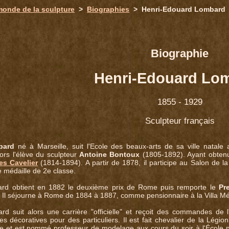
monde de la sculpture
>
Biographies
> Henri-Edouard Lombard
Biographie
Henri-Edouard Lo
1855 - 1929
Sculpteur français
bard
né à Marseille, suit l'Ecole des beaux-arts de sa ville natale
alors l'élève du sculpteur
Antoine Bontoux
(1805-1892). Ayant obtenu u
es Cavelier
(1814-1894). A partir de 1878, il participe au Salon de l
 médaille de 2e classe.
rd obtient en 1882 le deuxième prix de Rome puis remporte le
Pr
. Il séjourne à Rome de 1884 à 1887, comme pensionnaire à la Villa Mé
d suit alors une carrière "officielle" et reçoit des commandes de
 décoratives pour des particuliers. Il est fait chevalier de la Légi
lle et est nommé professeur de modelage aux cours du soir à l'École n