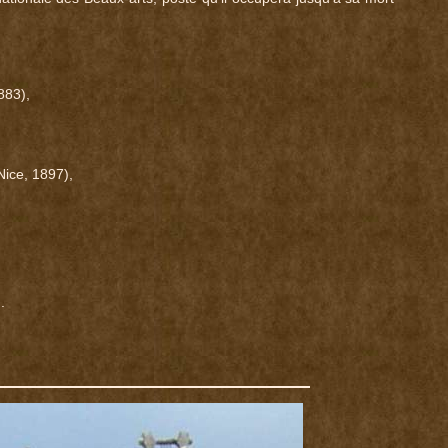
883),
Nice, 1897),
.