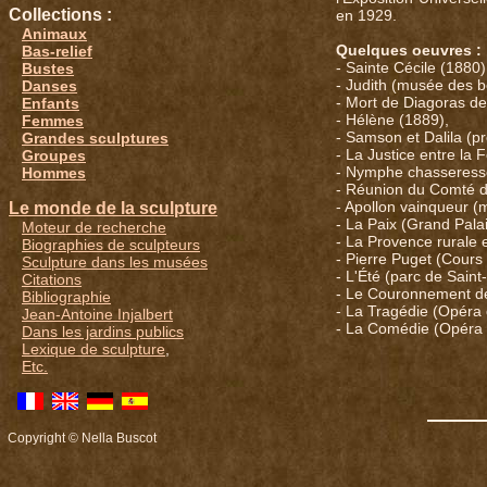
Collections :
en 1929.
Animaux
Quelques oeuvres :
Bas-relief
- Sainte Cécile (1880)
Bustes
- Judith (musée des b
Danses
- Mort de Diagoras de
Enfants
- Hélène (1889),
Femmes
- Samson et Dalila (p
Grandes sculptures
- La Justice entre la F
Groupes
- Nymphe chasseresse
Hommes
- Réunion du Comté de
- Apollon vainqueur (
Le monde de la sculpture
- La Paix (Grand Palai
Moteur de recherche
- La Provence rurale 
Biographies de sculpteurs
- Pierre Puget (Cours 
Sculpture dans les musées
- L'Été (parc de Saint
Citations
- Le Couronnement de
Bibliographie
- La Tragédie (Opéra 
Jean-Antoine Injalbert
- La Comédie (Opéra de
Dans les jardins publics
Lexique de sculpture
,
Etc.
Copyright © Nella Buscot