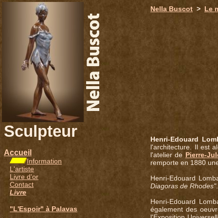
651
Nella Buscot
>
Le 
Sculpteur
Henri-Edouard Lom
l'architecture. Il est 
Accueil
l'atelier de
Pierre-Jul
Information
remporte en 1880 une
L'artiste
Livre d'or
Henri-Edouard Lomba
Contact
Diagoras de Rhodes"
Livre
Henri-Edouard Lombar
"L'Espoir" à Palavas
également des oeuvres
l'Exposition Universe