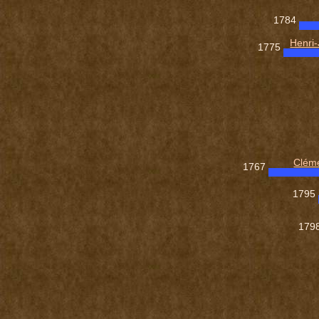
1784
Henri-
1775
Clém
1767
1795
179