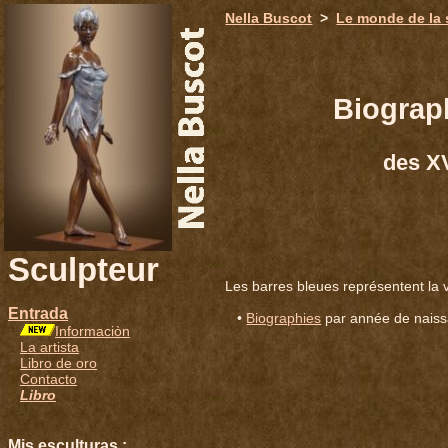
651
Nella Buscot
>
Le monde de la 
Biograp
des XV
Sculpteur
Les barres bleues représentent la v
Entrada
•
Biographies
par année de nais
Informaciòn
La artista
Libro de oro
Contacto
Libro
Mis esculturas :