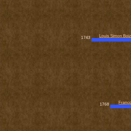
Louis Simon Boiz
1743
Franço
1768