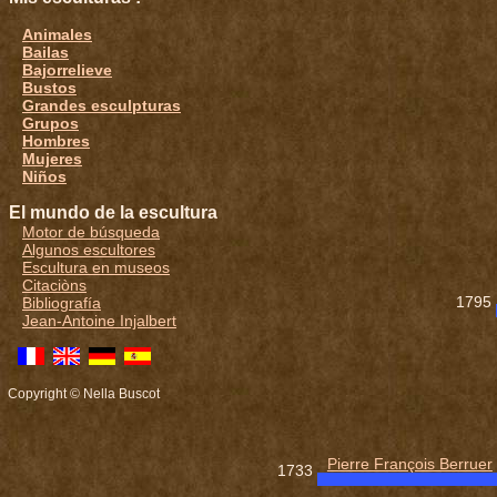
Animales
Bailas
Bajorrelieve
Bustos
Grandes esculpturas
Grupos
Hombres
Mujeres
Niños
El mundo de la escultura
Motor de búsqueda
Algunos escultores
Escultura en museos
Citaciòns
1795
Bibliografía
Jean-Antoine Injalbert
Copyright © Nella Buscot
Pierre François Berruer
1733