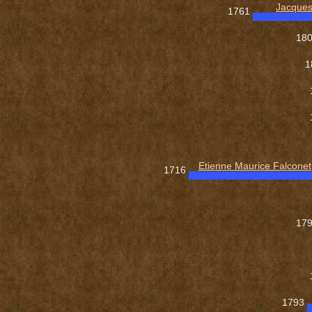
Jacque
1761
18
1
Etienne Maurice Falconet
1716
17
1793