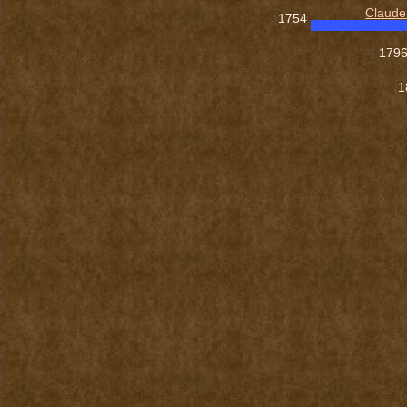
Claud
1754
179
1