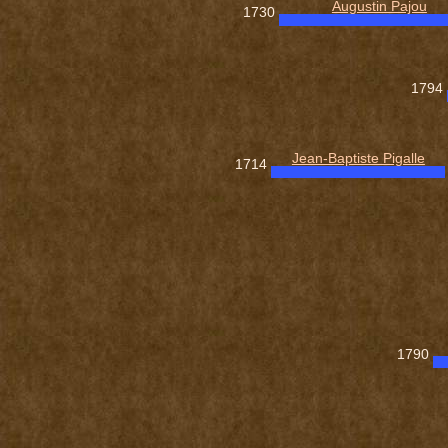
Augustin Pajou
1730
1794
Jean-Baptiste Pigalle
1714
1790