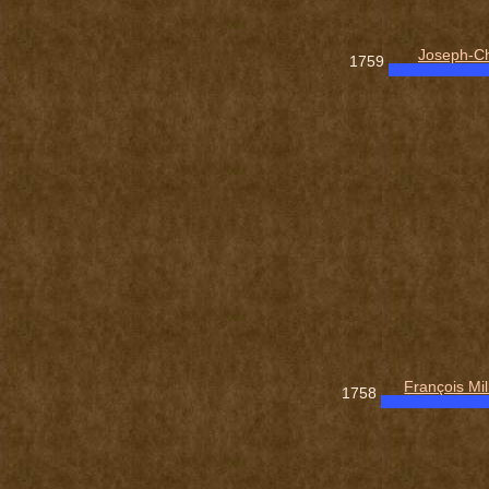
Joseph-Ch
1759
François M
1758